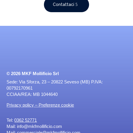
Contattaci
© 2026
MKF Mollificio Srl
Sede: Via Sforza, 23 – 20822 Seveso (MB) P.IVA:
00792170961
CCIAA/REA: MB 1044640
Privacy policy
–
Preferenze cookie
Tel:
0362 52771
Mail:
info@mkfmollificio.com
Mail: commerciale@mkfmollificio.com