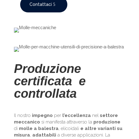
Contattaci
Produzione
certificata e
controllata
Il nostro
impegno
per
l’eccellenza
nel
settore
meccanico
si manifesta attraverso la
produzione
di
molle a balestra
, elicoidali
e altre varianti su
misura
,
adattabili
a diverse applicazioni. La